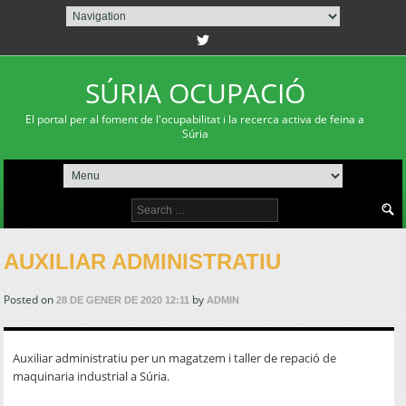
twitterbird
SÚRIA OCUPACIÓ
El portal per al foment de l'ocupabilitat i la recerca activa de feina a
Súria
Search
for:
AUXILIAR ADMINISTRATIU
Posted on
by
28 DE GENER DE 2020 12:11
ADMIN
Auxiliar administratiu per un magatzem i taller de repació de
maquinaria industrial a Súria.