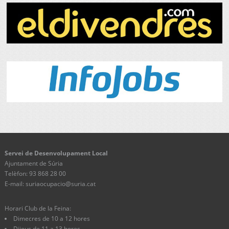
Servei de Desenvolupament Local
Ajuntament de Súria
Telèfon: 93 868 28 00
E-mail: suriaocupacio@suria.cat
Horari Club de la Feina:
Dimecres de 10 a 12 hores
Dijous de 11 a 13 hores