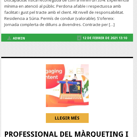
Discapacitat física reconeguda de com a mínim un 33%. Experiència
mínima en atenció al públic. Perdona afable i respectuosa amb
facilitat i gust pel tracte amb el client. Alt nivell de responsabilitat.
Residencia a Súria. Permís de conduir (valorable). S’ofereix:
Jornada complerta de dilluns a divendres. Contracte per […]
12 DE FEBRER DE 2021 13:10
ADMIN
LLEGIR MÉS
PROFESSIONAL DEL MÀRQUETING I