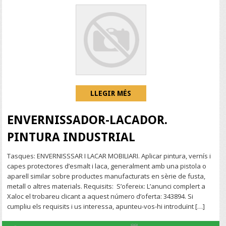
LLEGIR MÉS
ENVERNISSADOR-LACADOR.
PINTURA INDUSTRIAL
Tasques: ENVERNISSSAR I LACAR MOBILIARI. Aplicar pintura, vernís i
capes protectores d’esmalt i laca, generalment amb una pistola o
aparell similar sobre productes manufacturats en sèrie de fusta,
metall o altres materials. Requisits: S’ofereix: L’anunci complert a
Xaloc el trobareu clicant a aquest número d’oferta: 343894. Si
cumpliu els requisits i us interessa, apunteu-vos-hi introduïnt […]