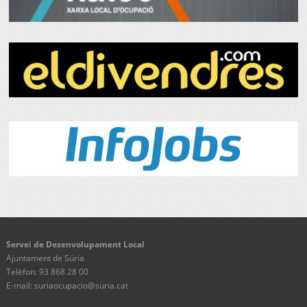
Servei de Desenvolupament Local
Ajuntament de Súria
Telèfon: 93 868 28 00
E-mail: suriaocupacio@suria.cat