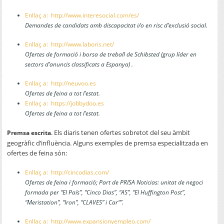
Enllaç a: http://www.interesocial.com/es/
Demandes de candidats amb discapacitat i/o en risc d’exclusió social.
Enllaç a: http://www.laboris.net/
Ofertes de formació i borsa de treball de Schibsted (grup líder en
sectors d’anuncis classificats a Espanya) .
Enllaç a: http://neuvoo.es
Ofertes de feina a tot l’estat.
Enllaç a:
https://jobbydoo.es
Ofertes de feina a tot l’estat.
. Els diaris tenen ofertes sobretot del seu àmbit
Premsa escrita
geogràfic d’influència. Alguns exemples de premsa especialitzada en
ofertes de feina són:
Enllaç a: http://cincodias.com/
Ofertes de feina i formació; Part de PRISA Noticias: unitat de negoci
formada per “El País”, “Cinco Dias”, “AS”, “El Huffington Post”,
“Meristation”, “Iron”, “CLAVES” i Car“”.
Enllaç a: http://www.expansionyempleo.com/