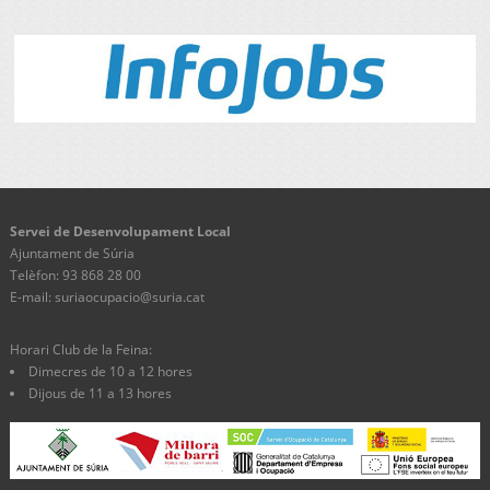
Servei de Desenvolupament Local
Ajuntament de Súria
Telèfon: 93 868 28 00
E-mail: suriaocupacio@suria.cat
Horari Club de la Feina:
Dimecres de 10 a 12 hores
Dijous de 11 a 13 hores