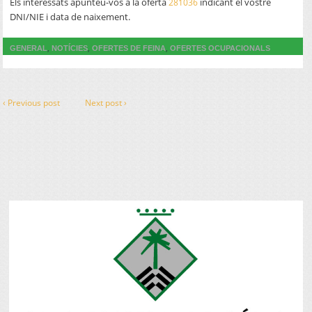
Els interessats apunteu-vos a la oferta
indicant el vostre
2
81036
DNI/NIE i data de naixement.
,
,
,
GENERAL
NOTÍCIES
OFERTES DE FEINA
OFERTES OCUPACIONALS
‹ Previous post
Next post ›