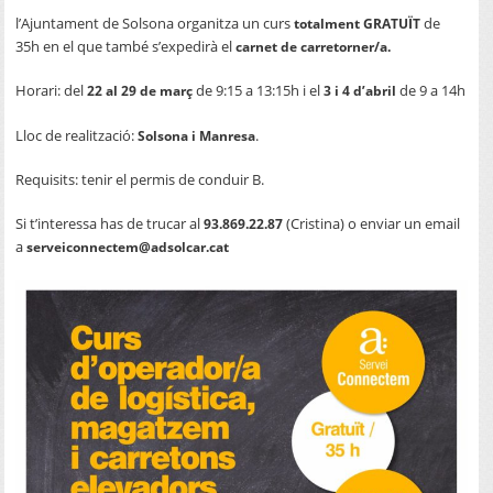
l’Ajuntament de Solsona organitza un curs
de
totalment GRATUÏT
35h en el que també s’expedirà el
carnet de carretorner/a.
Horari: del
de 9:15 a 13:15h i el
de 9 a 14h
22 al 29 de març
3 i 4 d’abril
Lloc de realització:
.
Solsona i Manresa
Requisits: tenir el permis de conduir B.
Si t’interessa has de trucar al
(Cristina) o enviar un email
93.869.22.87
a
serveiconnectem@adsolcar.cat