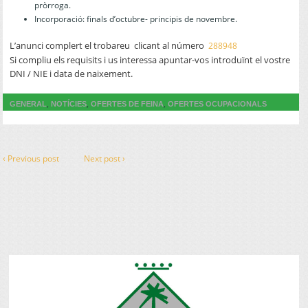
pròrroga.
Incorporació: finals d’octubre- principis de novembre.
L’anunci complert el trobareu clicant al número
288948
Si compliu els requisits i us interessa apuntar-vos introduïnt el vostre
DNI / NIE i data de naixement.
,
,
,
GENERAL
NOTÍCIES
OFERTES DE FEINA
OFERTES OCUPACIONALS
‹ Previous post
Next post ›