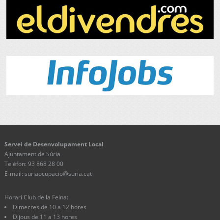
Servei de Desenvolupament Local
Ajuntament de Súria
Telèfon: 93 868 28 00
E-mail: suriaocupacio@suria.cat
Horari Club de la Feina:
Dimecres de 10 a 12 hores
Dijous de 11 a 13 hores