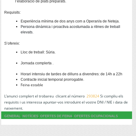
l’elaboració de plats preparats.
Requisits:
Experiència mínima de dos anys com a Operari/a de Neteja.
Persona dinàmica i proactiva acostumada a ritmes de treball
elevats.
S’ofereix:
Lloc de treball: Súria.
Jornada complerta .
Horari intensiu de tardes de dilluns a divendres: de 14h a 22h
Contracte inicial temporal prorrogable.
Feina estable
L’anunci complert el trobareu clicant al número
293824
Si compliu els
requisits i us interessa apuntar-vos introduïnt el vostre DNI / NIE i data de
naixement.
,
,
,
GENERAL
NOTÍCIES
OFERTES DE FEINA
OFERTES OCUPACIONALS