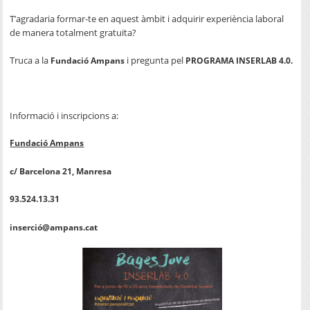
T’agradaria formar-te en aquest àmbit i adquirir experiència laboral
de manera totalment gratuïta?
Truca a la
i pregunta pel
Fundació Ampans
PROGRAMA INSERLAB 4.0.
Informació i inscripcions a:
Fundació Ampans
c/ Barcelona 21, Manresa
93.524.13.31
inserció@ampans.cat