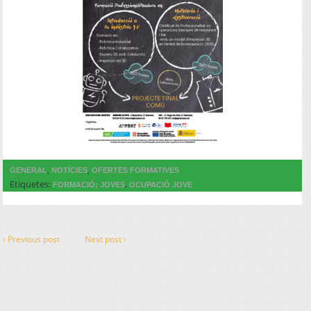
,
,
GENERAL
NOTÍCIES
OFERTES FORMATIVES
Etiquetes:
,
FORMACIÓ; JOVES
OCUPACIÓ JOVE
‹ Previous post
Next post ›