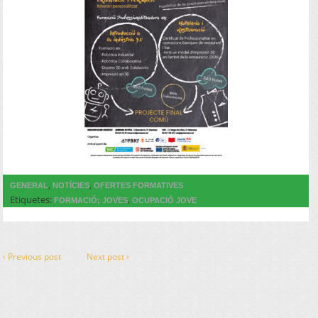
,
,
GENERAL
NOTÍCIES
OFERTES FORMATIVES
Etiquetes:
,
FORMACIÓ; JOVES
OCUPACIÓ JOVE
‹ Previous post
Next post ›