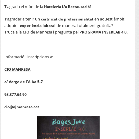
T’agrada el món de la
?
Hoteleria i/o Restauració
T’agradaria tenir un
en aquest àmbit i
certificat de professionalitat
adquirir
de manera totalment gratuïta?
experiència laboral
Truca a la
de Manresa i pregunta pel
CIO
PROGRAMA INSERLAB 4.0.
Informació i inscripcions a:
CIO MANRESA
c/ Verge de l’Alba 5-7
93.877.64.90
cio@ajmanresa.cat